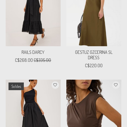
RAILS DARCY
GESTUZ GZCERINA SL
DRESS
C$268.00
C$335.00
C$220.00
Soldes