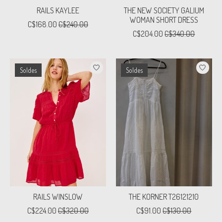
RAILS KAYLEE
THE NEW SOCIETY GALIUM
WOMAN SHORT DRESS
C$168.00
C$240.00
C$204.00
C$340.00
Soldes
Soldes
RAILS WINSLOW
THE KORNER T26121210
C$224.00
C$320.00
C$91.00
C$130.00