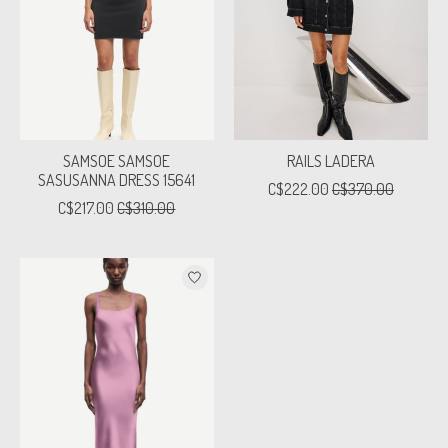
SAMSOE SAMSOE
RAILS LADERA
SASUSANNA DRESS 15641
C$222.00
C$370.00
C$217.00
C$310.00