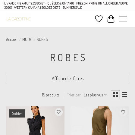
LIVRAISON GRATUITE 200$ ET + QUÉBEC & ONTARIO | FREE SHIPPING ON ALL ORDER ABOVE
300$ - WESTERN CANANA | SOLDES D'ÉTÉ - SUMMER SALE
Liste de souhaits
Panier
Accueil
/
MODE
/
ROBES
R O B E S
Afficher les filtres
Trier par
Les plus vus
15 produits
Soldes