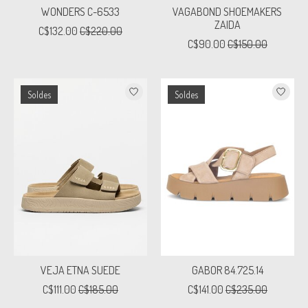
WONDERS C-6533
VAGABOND SHOEMAKERS
ZAIDA
C$132.00
C$220.00
C$90.00
C$150.00
Soldes
Soldes
VEJA ETNA SUEDE
GABOR 84.725.14
C$111.00
C$185.00
C$141.00
C$235.00