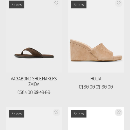
Soldes
Soldes
VAGABOND SHOEMAKERS
HOLTA
ZAIDA
C$80.00
C$160.00
C$84.00
C$140.00
Soldes
Soldes