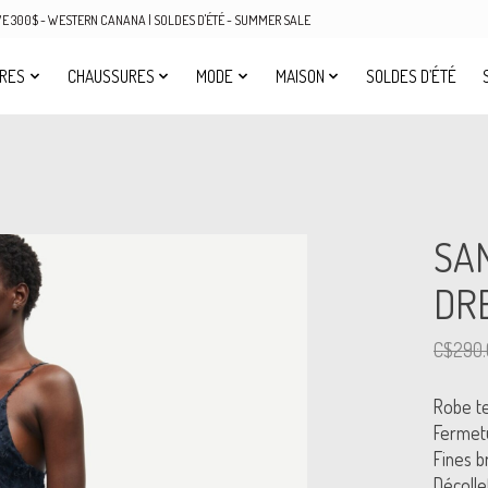
OVE 300$ - WESTERN CANANA | SOLDES D'ÉTÉ - SUMMER SALE
IRES
CHAUSSURES
MODE
MAISON
SOLDES D’ÉTÉ
SA
DR
C$290.
Robe te
Fermetu
Fines b
Décolle