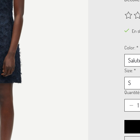
Ce prod
En s
Color:
*
Size:
*
Quantité 