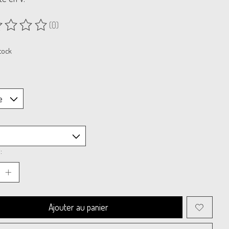
(0)
uit est évalué à
0
sur 5
tock
:
Ajouter au panier