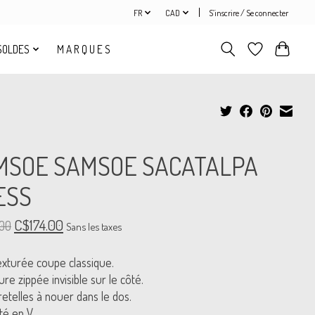
FR
CAD
S’inscrire / Se connecter
SOLDES
M A R Q U E S
MSOE SAMSOE SACATALPA
ESS
C$174.00
00
Sans les taxes
xturée coupe classique.
re zippée invisible sur le côté.
retelles à nouer dans le dos.
té en V.