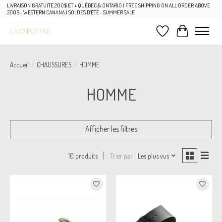
LIVRAISON GRATUITE 200$ ET + QUÉBEC & ONTARIO | FREE SHIPPING ON ALL ORDER ABOVE
300$ - WESTERN CANANA | SOLDES D'ÉTÉ - SUMMER SALE
Liste de souhaits
Panier
Accueil
/
CHAUSSURES
/
HOMME
HOMME
Afficher les filtres
Trier par
Les plus vus
10 produits