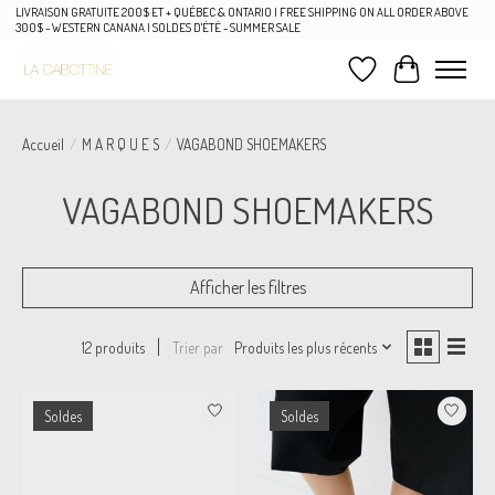
LIVRAISON GRATUITE 200$ ET + QUÉBEC & ONTARIO | FREE SHIPPING ON ALL ORDER ABOVE
300$ - WESTERN CANANA | SOLDES D'ÉTÉ - SUMMER SALE
Liste de souhaits
Panier
Accueil
/
M A R Q U E S
/
VAGABOND SHOEMAKERS
VAGABOND SHOEMAKERS
Afficher les filtres
Trier par
Produits les plus récents
12 produits
Soldes
Soldes