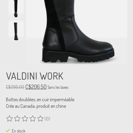
VALDINI WORK
C$206.50
C$295.00
Sans les taxes
Bottes doublées, en cuir imperméable.
Crée au Canada, produit en chine
(0)
Ce produit est évalué à
0
sur 5
En stock