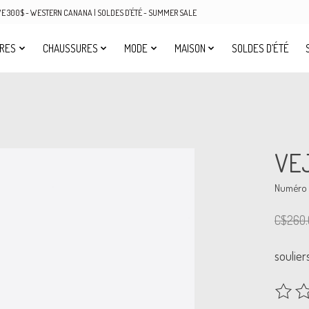
OVE 300$ - WESTERN CANANA | SOLDES D'ÉTÉ - SUMMER SALE
IRES
CHAUSSURES
MODE
MAISON
SOLDES D’ÉTÉ
VEJ
Numéro d
C$260.
soulier
Ce prod