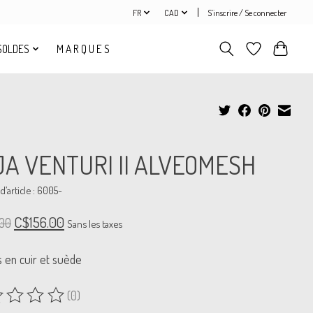
FR
CAD
S’inscrire / Se connecter
SOLDES
M A R Q U E S
A VENTURI II ALVEOMESH
’article : 6005-
C$156.00
00
Sans les taxes
s en cuir et suède
(0)
uit est évalué à
0
sur 5