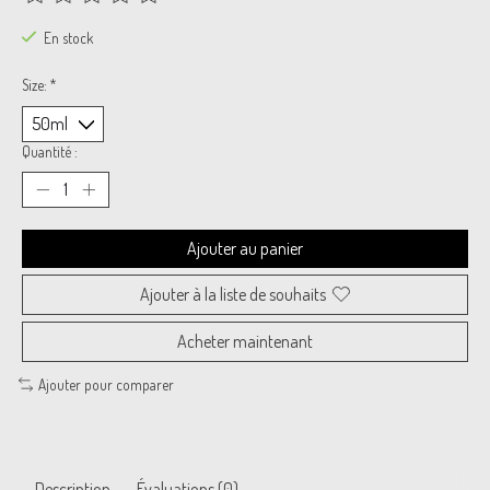
Ce produit est évalué à
0
sur 5
En stock
Size:
*
Quantité :
Ajouter au panier
Ajouter à la liste de souhaits
Acheter maintenant
Ajouter pour comparer
Description
Évaluations (0)