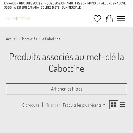
LIVRAISON GRATUITE 200$ ET + QUÉBEC & ONTARIO | FREE SHIPPING ON ALL ORDER ABOVE
300$ - WESTERN CANANA | SOLDES D'ÉTÉ - SUMMER SALE
Liste de souhaits
Panier
Accueil
/
Mots-clés
/
la Cabottine
Produits associés au mot-clé la
Cabottine
Afficher les filtres
Trier par
Produits les plus récents
0 produits