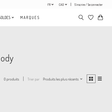
FR
CAD
S’inscrire / Se connecter
SOLDES
M A R Q U E S
body
Trier par
Produits les plus récents
0 produits