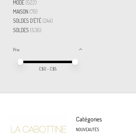
MODE
(522)
MAISON
(76)
SOLDES D’ÉTÉ
(244)
SOLDES
(536)
Prix
Prix minimum
Price maximum value
C$
0
- C$
5
Catégories
NOUVEAUTÉS