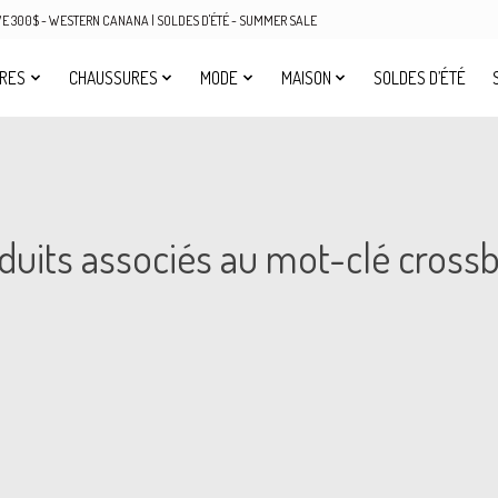
OVE 300$ - WESTERN CANANA | SOLDES D'ÉTÉ - SUMMER SALE
IRES
CHAUSSURES
MODE
MAISON
SOLDES D’ÉTÉ
duits associés au mot-clé cross