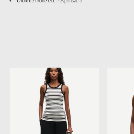
Choix de mode éco-responsable
Articles du carrousel de produits