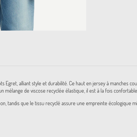
ots Egret, alliant style et durabilité. Ce haut en jersey à manches 
s un mélange de viscose recyclée élastique, il est à la fois conforta
ion, tandis que le tissu recyclé assure une empreinte écologique m