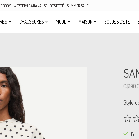
OVE 300$ - WESTERN CANANA | SOLDES D'ÉTÉ - SUMMER SALE
IRES
CHAUSSURES
MODE
MAISON
SOLDES D’ÉTÉ
SA
C$190.
Style é
Ce prod
En s