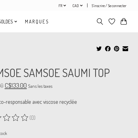
FR
CAD
S’inscrire / Se connecter
SOLDES
M A R Q U E S
MSOE SAMSOE SAUMI TOP
C$133.00
00
Sans les taxes
co-responsable avec viscose recyclée
(0)
uit est évalué à
0
sur 5
tock