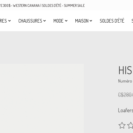
OVE 300$ - WESTERN CANANA | SOLDES D'ÉTÉ - SUMMER SALE
IRES
CHAUSSURES
MODE
MAISON
SOLDES D’ÉTÉ
HIS
Numéro d
C$280.
Loafers
Ce prod