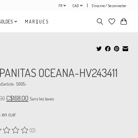
FR
CAD
S’inscrire / Se connecter
SOLDES
M A R Q U E S
PANITAS OCEANA-HV243411
’article : 5905-
C$168.00
00
Sans les taxes
 en cuir
(0)
uit est évalué à
0
sur 5