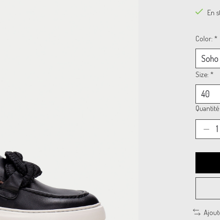
En s
Color:
*
Size:
*
Quantité 
Ajout