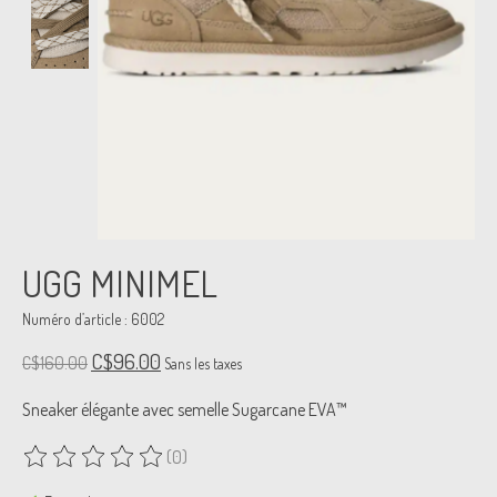
UGG MINIMEL
Numéro d’article : 6002
C$96.00
C$160.00
Sans les taxes
Sneaker élégante avec semelle Sugarcane EVA™
(0)
Ce produit est évalué à
0
sur 5