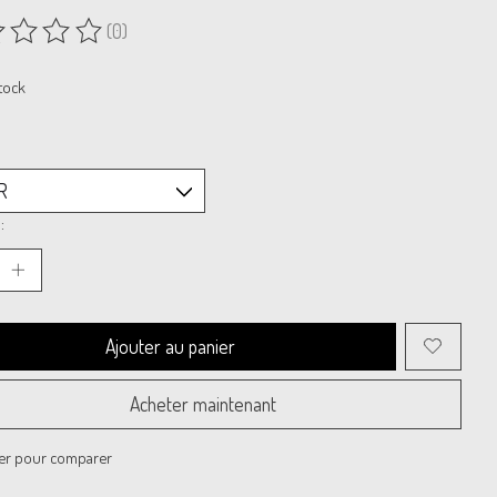
(0)
uit est évalué à
0
sur 5
tock
:
Ajouter au panier
Acheter maintenant
er pour comparer