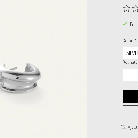
Ce prod
En s
Color:
*
Quantité 
Ajout