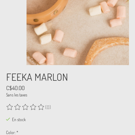
FEEKA MARLON
C$40.00
Sans les taxes
(0)
Ce produit est évalué à
0
sur 5
En stock
Color:
*