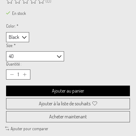
(0)
Ce produit est évalué à
0
sur 5
En stock
Color:
*
Size:
*
Quantité :
Ajouter au panier
Ajouter à la liste de souhaits
Acheter maintenant
Ajouter pour comparer