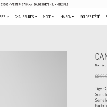
OVE 300$ - WESTERN CANANA | SOLDES D'ÉTÉ - SUMMER SALE
IRES
CHAUSSURES
MODE
MAISON
SOLDES D’ÉTÉ
CA
Numéro d
C$180.
Tige :C
Semell
Semell
Hauteur