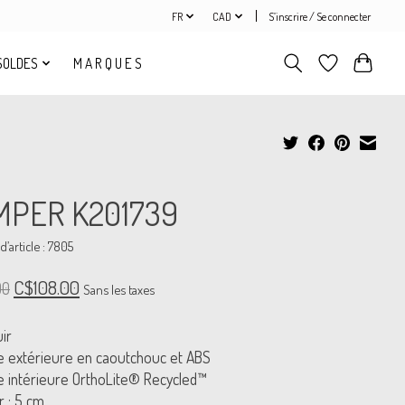
FR
CAD
S’inscrire / Se connecter
SOLDES
M A R Q U E S
MPER K201739
’article : 7805
C$108.00
00
Sans les taxes
uir
e extérieure en caoutchouc et ABS
e intérieure OrthoLite® Recycled™
 : 5 cm