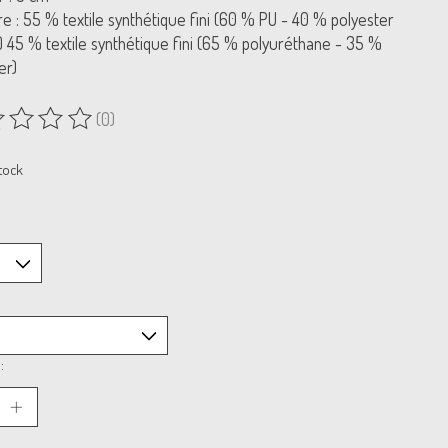
e : 55 % textile synthétique fini (60 % PU - 40 % polyester
) 45 % textile synthétique fini (65 % polyuréthane - 35 %
er)
(0)
uit est évalué à
0
sur 5
tock
: