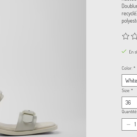
Doublur
recyclé
polyest
Ce prod
En s
Color:
*
Size:
*
Quantité 