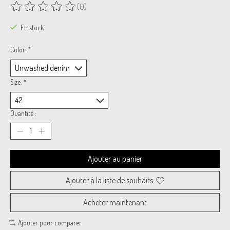
(0)
Ce produit est évalué à
0
sur 5
En stock
Color:
*
Size:
*
Quantité :
Ajouter au panier
Ajouter à la liste de souhaits
Acheter maintenant
Ajouter pour comparer