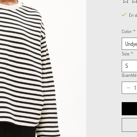
Ce prod
En s
Color:
*
Size:
*
Quantité 