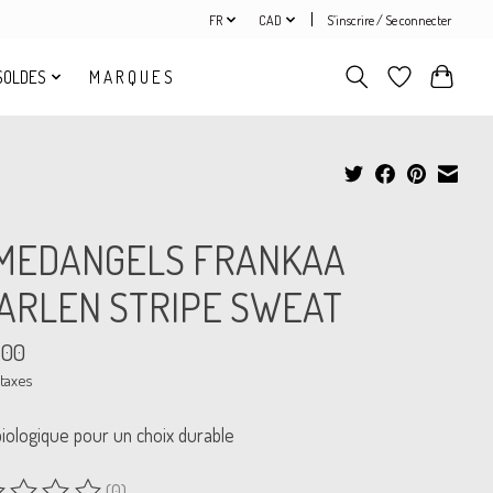
FR
CAD
S’inscrire / Se connecter
SOLDES
M A R Q U E S
MEDANGELS FRANKAA
ARLEN STRIPE SWEAT
.00
 taxes
iologique pour un choix durable
(0)