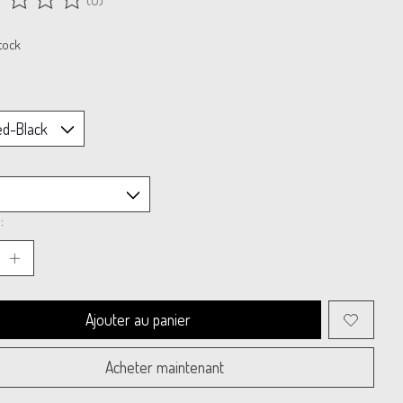
uit est évalué à
0
sur 5
tock
:
Ajouter au panier
Acheter maintenant