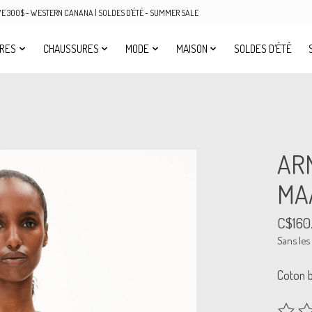
OVE 300$ - WESTERN CANANA | SOLDES D'ÉTÉ - SUMMER SALE
IRES
CHAUSSURES
MODE
MAISON
SOLDES D’ÉTÉ
AR
MA
C$160
Sans les
Coton b