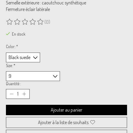
Semelle extérieure : caoutchouc synthétique
Fermeture éclair latérale
(0)
Ce produit est évalué à
0
sur 5
En stock
Color:
*
Size:
*
Quantité :
Ajouter au panier
Ajouter à la liste de souhaits