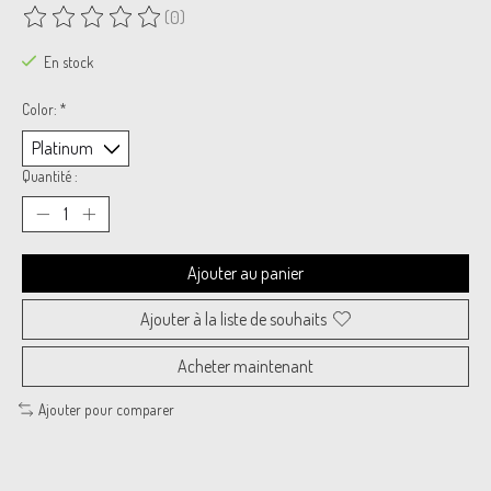
(0)
Ce produit est évalué à
0
sur 5
En stock
Color:
*
Quantité :
Ajouter au panier
Ajouter à la liste de souhaits
Acheter maintenant
Ajouter pour comparer