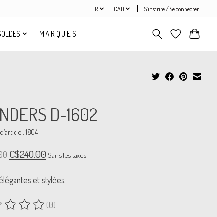
FR
CAD
S’inscrire / Se connecter
SOLDES
M A R Q U E S
NDERS D-1602
’article : 1804
C$240.00
00
Sans les taxes
élégantes et stylées.
(0)
uit est évalué à
0
sur 5