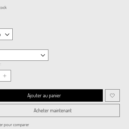
tock
:
Ajouter au panier
Acheter maintenant
er pour comparer