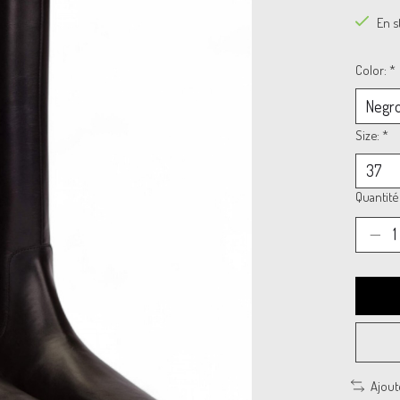
En s
Color:
*
Size:
*
Quantité 
Ajout