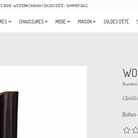
OVE 300$ - WESTERN CANANA | SOLDES D'ÉTÉ - SUMMER SALE
IRES
CHAUSSURES
MODE
MAISON
SOLDES D’ÉTÉ
WO
Numéro d
C$400.
Bottes 
Ce prod