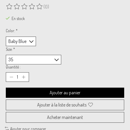
(0)
Ce produit est évalué à
0
sur 5
En stock
Color:
*
Size:
*
Quantité :
Ajouter au panier
Ajouter à la liste de souhaits
Acheter maintenant
Ajouter pour comparer